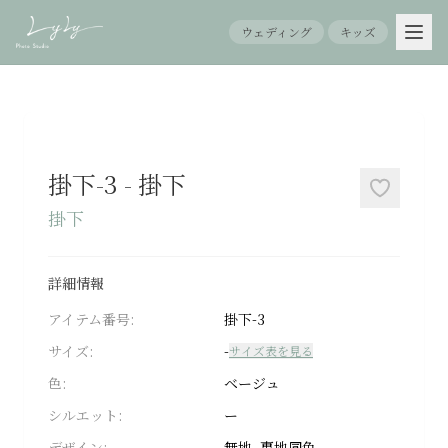
ウェディング
キッズ
ホ
ー
ム
掛下-3
-
掛下
掛下
About
LyLy
詳細情報
アイテム番号:
掛下-3
Menu
サイズ:
-
サイズ表を見る
七
色:
ベージュ
五
三
シルエット:
ー
デザイン:
無地, 裏地同色