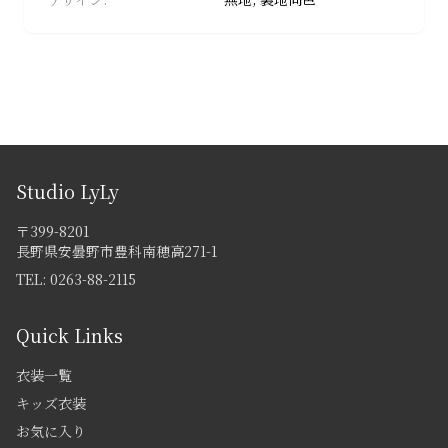
成
人
式
フ
ォ
ト
ウ
ェ
Studio LyLy
デ
〒399-8201
ィ
長野県安曇野市豊科南穂高271-1
ン
TEL:
0263-88-2115
グ
マ
Quick Links
タ
ニ
衣装一覧
テ
キッズ衣装
ィ
お気に入り
フ