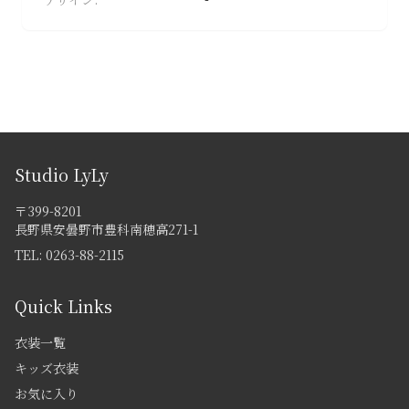
成
人
式
フ
ォ
ト
ウ
ェ
Studio LyLy
デ
〒399-8201
ィ
長野県安曇野市豊科南穂高271-1
ン
TEL:
0263-88-2115
グ
マ
Quick Links
タ
ニ
衣装一覧
テ
キッズ衣装
ィ
お気に入り
フ