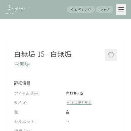
ウェディング
キッズ
ホ
ー
ム
白無垢-15
-
白無垢
白無垢
About
LyLy
詳細情報
アイテム番号:
白無垢-15
Menu
サイズ:
-
サイズ表を見る
七
色:
白
五
三
シルエット:
ー
デザイン:
-