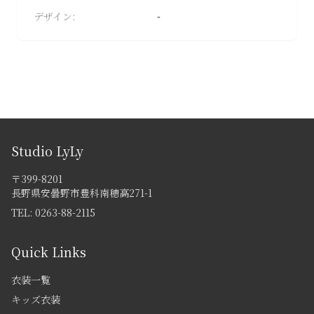
成
デザイン:
-
人
式
フ
ォ
ト
ウ
ェ
デ
Studio LyLy
ィ
〒399-8201
ン
長野県安曇野市豊科南穂高271-1
グ
TEL:
0263-88-2115
マ
タ
Quick Links
ニ
テ
衣装一覧
ィ
キッズ衣装
フ