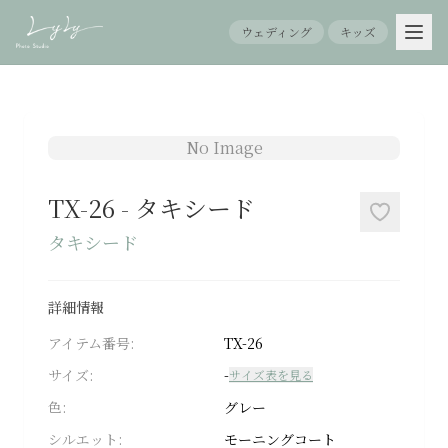
ウェディング
キッズ
ホ
No Image
ー
ム
TX-26
-
タキシード
About
タキシード
LyLy
詳細情報
Menu
アイテム番号:
TX-26
七
サイズ:
-
サイズ表を見る
五
色:
グレー
三
シルエット:
モーニングコート